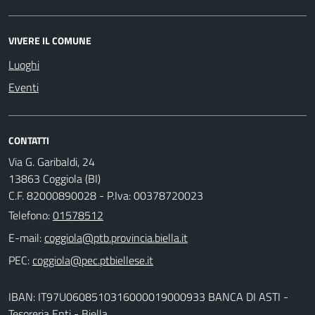
VIVERE IL COMUNE
Luoghi
Eventi
CONTATTI
Via G. Garibaldi, 24
13863 Coggiola (BI)
C.F. 82000890028 - P.Iva: 00378720023
Telefono:
01578512
E-mail:
PEC:
IBAN: IT97U0608510316000019000933 BANCA DI ASTI -
Tesoreria Enti - Biella