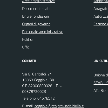
Aree amministrative
Ambient
Documenti e dati
Anagrafe 
Enti e fondazioni
Autorizza
Organi di governo
Catasto e
Personale amministrativo
Politici
Uffici
CONTATTI
LINK UTIL
Via G. Garibaldi, 24
Unione de
13863 Coggiola (BI)
SEAB - S
C.F. 82000890028 - P.Iva:
ATL Biel
00378720023
Telefono:
01578512
E-mail: